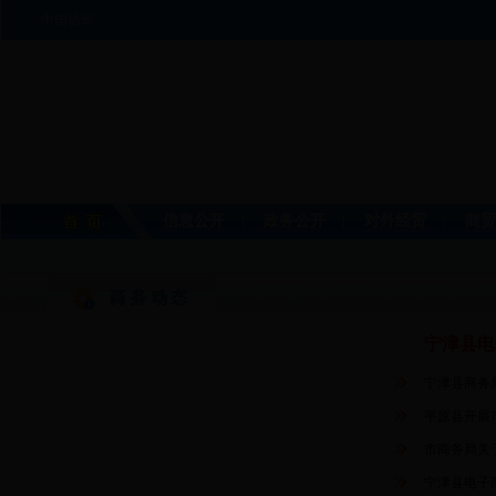
中国德州
信息公开
政务公开
对外经贸
商贸
|
|
|
宁津县电
宁津县商务局
平原县开展
市商务局关于
宁津县电子商